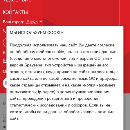
КОНТАКТЫ
Минск
Ваш город:
+375 29 238 97 34
МЫ ИСПОЛЬЗУЕМ COOKIE
Запросить консультацию
Продолжая использовать наш сайт, Вы даете согласие
на обработку файлов cookie, пользовательских данных
Все контакты
(сведения о местоположении; тип и версия ОС; тип и
Карта сайта
версия Браузера; тип устройства и разрешение его
экрана; источник откуда пришел на сайт пользователь; с
МЫ В СОЦ СЕТЯХ
какого сайта или по какой рекламе; язык ОС и Браузера;
какие страницы открывает и на какие кнопки нажимает
пользователь; ip-адрес) в целях функционирования
сайта, проведения ретаргетинга и проведения
© 2026 Группа компаний Белагро
статистических исследований и обзоров. Если вы не
хотите, чтобы ваши данные обрабатывались, покиньте
Политика обработки персональных данных
сайт.
Для отзыва согласия на обработку персональных данных необходимо
отправить письмо на электронную почту
pd@belagro.by