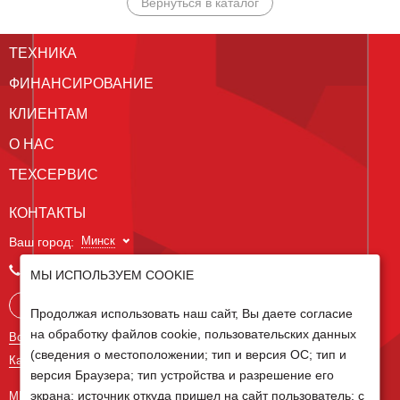
Вернуться в каталог
ТЕХНИКА
ФИНАНСИРОВАНИЕ
КЛИЕНТАМ
О НАС
ТЕХСЕРВИС
КОНТАКТЫ
Минск
Ваш город:
+375 29 238 97 34
МЫ ИСПОЛЬЗУЕМ COOKIE
Запросить консультацию
Продолжая использовать наш сайт, Вы даете согласие
на обработку файлов cookie, пользовательских данных
Все контакты
(сведения о местоположении; тип и версия ОС; тип и
Карта сайта
версия Браузера; тип устройства и разрешение его
экрана; источник откуда пришел на сайт пользователь; с
МЫ В СОЦ СЕТЯХ