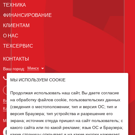
ТЕХНИКА
ФИНАНСИРОВАНИЕ
КЛИЕНТАМ
О НАС
ТЕХСЕРВИС
КОНТАКТЫ
Минск
Ваш город:
+375 29 238 97 34
МЫ ИСПОЛЬЗУЕМ COOKIE
Запросить консультацию
Продолжая использовать наш сайт, Вы даете согласие
на обработку файлов cookie, пользовательских данных
Все контакты
(сведения о местоположении; тип и версия ОС; тип и
Карта сайта
версия Браузера; тип устройства и разрешение его
экрана; источник откуда пришел на сайт пользователь; с
МЫ В СОЦ СЕТЯХ
какого сайта или по какой рекламе; язык ОС и Браузера;
какие страницы открывает и на какие кнопки нажимает