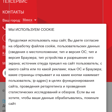
ТЕХСЕРВИС
КОНТАКТЫ
Минск
Ваш город:
+375 29 238 97 34
МЫ ИСПОЛЬЗУЕМ COOKIE
Запросить консультацию
Продолжая использовать наш сайт, Вы даете согласие
на обработку файлов cookie, пользовательских данных
Все контакты
(сведения о местоположении; тип и версия ОС; тип и
Карта сайта
версия Браузера; тип устройства и разрешение его
экрана; источник откуда пришел на сайт пользователь; с
МЫ В СОЦ СЕТЯХ
какого сайта или по какой рекламе; язык ОС и Браузера;
какие страницы открывает и на какие кнопки нажимает
пользователь; ip-адрес) в целях функционирования
сайта, проведения ретаргетинга и проведения
© 2026 Группа компаний Белагро
статистических исследований и обзоров. Если вы не
хотите, чтобы ваши данные обрабатывались, покиньте
Политика обработки персональных данных
сайт.
Для отзыва согласия на обработку персональных данных необходимо
отправить письмо на электронную почту
pd@belagro.by