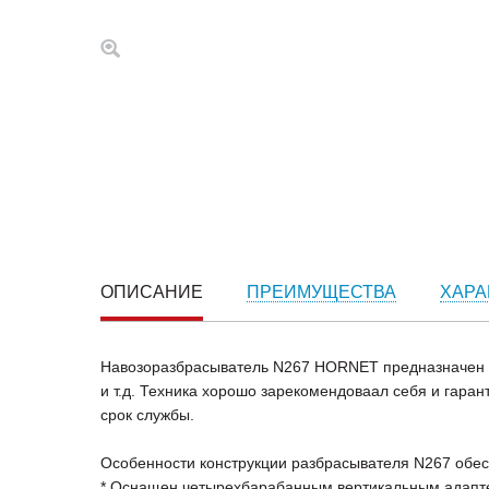
ОПИСАНИЕ
ПРЕИМУЩЕСТВА
ХАРА
Навозоразбрасыватель N267 HORNET предназначен д
и т.д. Техника хорошо зарекомендоваал себя и гаран
срок службы.
Особенности конструкции разбрасывателя N267 обес
* Оснащен четырехбарабанным вертикальным адапте