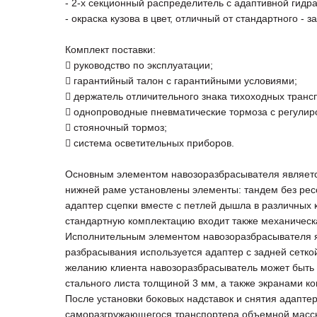
- 2-х секционный распределитель с адаптивной гидр
- окраска кузова в цвет, отличный от стандартного - 
Комплект поставки:
 руководство по эксплуатации;
 гарантийный талон с гарантийными условиями;
 держатель отличительного знака тихоходных транс
 однопроводные пневматические тормоза с регулиро
 стояночный тормоз;
 система осветительных приборов.
Основным элементом навозоразбрасывателя является
нижней раме установлены элементы: тандем без ресс
адаптер сцепки вместе с петлей дышла в различных 
стандартную комплектацию входит также механическ
Исполнительным элементом навозоразбрасывателя я
разбрасывания используется адаптер с задней сетко
желанию клиента навозоразбрасыватель может быть 
стального листа толщиной 3 мм, а также экранами к
После установки боковых надставок и снятия адапте
саморазгружающегося транспортера объемной масс