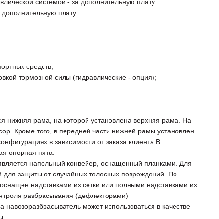
авлической системой - за дополнительную плату
за дополнительную плату.
портных средств;
вкой тормозной силы (гидравлические - опция);
 нижняя рама, на которой установлена верхняя рама. На
ор. Кроме того, в передней части нижней рамы установлен
конфигурациях в зависимости от заказа клиента.В
ая опорная пята.
вляется напольный конвейер, оснащенный планками. Для
й для защиты от случайных телесных повреждений. По
оснащен надставками из сетки или полными надставками из
онтроля разбрасывания (дефлекторами) .
ра навозоразбрасыватель может использоваться в качестве
ы.