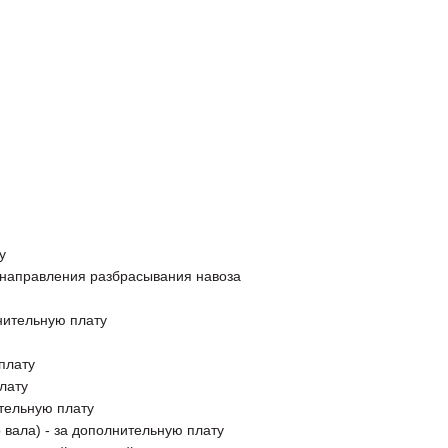
у
 направления разбрасывания навоза
нительную плату
плату
лату
тельную плату
 вала) - за дополнительную плату