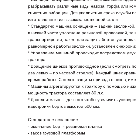
разбрасывать различные виды навоза, торфа или ко
снижения вибрации. Для увеличения срока службы и
изготовленные из высококачественной стали.
* Стандартно машина оснащена -- задней заслонкой
в нижней части уплотнена резиновой прокладкой, 
транспортировки, также для защиты бортов установ
равномерной работы заслонки, установлен синхрони
* Управление машиной происходит посредством двух
трактора.
* Вращение шнеков противоходное (если смотреть по
два левых – по часовой стрелке). Каждый шнек ура
время работы. С целью защиты привода шнеков, име
* Машины агрегатируются к трактору с помощью ниж
мощность трактора составляет 80 л.с.
* Дополнительно – для того чтобы увеличить униве
надстройки бортов высотой 500 мм.
Стандартное оснащение:
- окончание борт - резиновая планка
- засов грузовой платформы