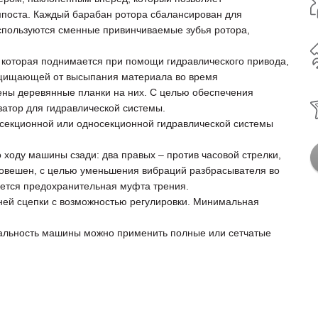
мпоста. Каждый барабан ротора сбалансирован для
спользуются сменные привинчиваемые зубья ротора,
, которая поднимается при помощи гидравлического привода,
защищающей от высыпания материала во время
лены деревянные планки на них. С целью обеспечения
затор для гидравлической системы.
секционной или односекционной гидравлической системы
 ходу машины сзади: два правых – против часовой стрелки,
вновешен, с целью уменьшения вибраций разбрасывателя во
ется предохранительная муфта трения.
ней сцепки с возможностью регулировки. Минимальная
рсальность машины можно применить полные или сетчатые