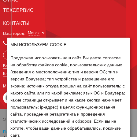
ТЕХСЕРВИС
КОНТАКТЫ
Минск
Ваш город:
+375 29 238 97 34
МЫ ИСПОЛЬЗУЕМ COOKIE
Запросить консультацию
Продолжая использовать наш сайт, Вы даете согласие
на обработку файлов cookie, пользовательских данных
Все контакты
(сведения о местоположении; тип и версия ОС; тип и
Карта сайта
версия Браузера; тип устройства и разрешение его
экрана; источник откуда пришел на сайт пользователь; с
МЫ В СОЦ СЕТЯХ
какого сайта или по какой рекламе; язык ОС и Браузера;
какие страницы открывает и на какие кнопки нажимает
пользователь; ip-адрес) в целях функционирования
сайта, проведения ретаргетинга и проведения
© 2026 Группа компаний Белагро
статистических исследований и обзоров. Если вы не
хотите, чтобы ваши данные обрабатывались, покиньте
Политика обработки персональных данных
сайт.