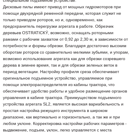
специальном подъемном устройстве.
Дисковые пилы имеют привод от мощных гидромоторов при
помощи двухрядной ременной передачи, которая служит не
только приводом роторов, но и, одновременно, как
предохранитель перегрузки агрегата в работе. Обрезчик
деревьев OSTRATICKÝ, возможно, оснащать роторными
рамами с рабочим захватом от 0,92 до 2,30 м, в зависимости от
потребности и формы обрезки. Благодаря достаточно высоким
оборотам роторов со сравнительно мелкими зубьями, и упорам,
возможно использование агрегата как для обрезки созревшего
дерева в зимнее время, так и для обрезки зеленых веток в
период вегетации. Настройку профиля среза обеспечивает
оригинальное подъемное устройство, управляемое при
помощи электрораспределителя из кабины трактора, что
обеспечивает удобство работы и удобное размещение органов
управления в кабине трактора. Преимуществом подъемного
устройства агрегата SL2, является высокая вариабельность и
простая настройка режущего инструмента в широком
диапазоне, как вертикально и горизонтально, а так же и при
любом уклоне. Корректировка настройки рабочих параметров -
выдвижение, подъем, уклон, легко управляется с места