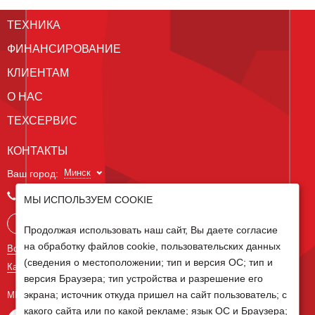
ТЕХНИКА
ФИНАНСИРОВАНИЕ
КЛИЕНТАМ
О НАС
ТЕХСЕРВИС
КОНТАКТЫ
Минск
Ваш город:
+375 29 238 97 34
МЫ ИСПОЛЬЗУЕМ COOKIE
Запросить консультацию
Продолжая использовать наш сайт, Вы даете согласие
на обработку файлов cookie, пользовательских данных
Все контакты
(сведения о местоположении; тип и версия ОС; тип и
Карта сайта
версия Браузера; тип устройства и разрешение его
экрана; источник откуда пришел на сайт пользователь; с
МЫ В СОЦ СЕТЯХ
какого сайта или по какой рекламе; язык ОС и Браузера;