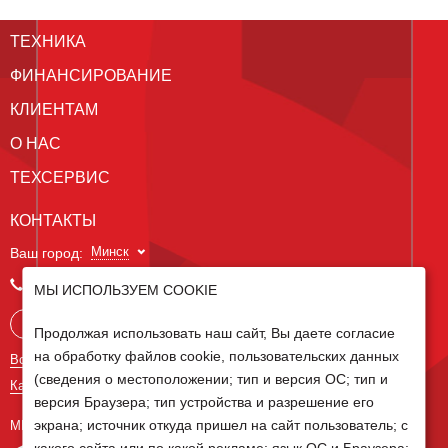
ТЕХНИКА
ФИНАНСИРОВАНИЕ
КЛИЕНТАМ
О НАС
ТЕХСЕРВИС
КОНТАКТЫ
Минск
Ваш город:
+375 29 238 97 34
МЫ ИСПОЛЬЗУЕМ COOKIE
Запросить консультацию
Продолжая использовать наш сайт, Вы даете согласие
на обработку файлов cookie, пользовательских данных
Все контакты
(сведения о местоположении; тип и версия ОС; тип и
Карта сайта
версия Браузера; тип устройства и разрешение его
экрана; источник откуда пришел на сайт пользователь; с
МЫ В СОЦ СЕТЯХ