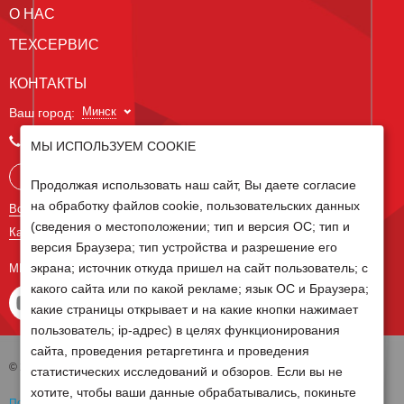
О НАС
ТЕХСЕРВИС
КОНТАКТЫ
Минск
Ваш город:
+375 29 238 97 34
МЫ ИСПОЛЬЗУЕМ COOKIE
Запросить консультацию
Продолжая использовать наш сайт, Вы даете согласие
на обработку файлов cookie, пользовательских данных
Все контакты
(сведения о местоположении; тип и версия ОС; тип и
Карта сайта
версия Браузера; тип устройства и разрешение его
экрана; источник откуда пришел на сайт пользователь; с
МЫ В СОЦ СЕТЯХ
какого сайта или по какой рекламе; язык ОС и Браузера;
какие страницы открывает и на какие кнопки нажимает
пользователь; ip-адрес) в целях функционирования
сайта, проведения ретаргетинга и проведения
© 2026 Группа компаний Белагро
статистических исследований и обзоров. Если вы не
хотите, чтобы ваши данные обрабатывались, покиньте
Политика обработки персональных данных