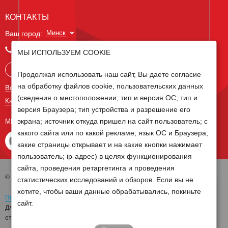
КОНТАКТЫ
Минск
Ваш город:
+375 29 238 97 34
МЫ ИСПОЛЬЗУЕМ COOKIE
Запросить консультацию
Продолжая использовать наш сайт, Вы даете согласие
на обработку файлов cookie, пользовательских данных
Все контакты
(сведения о местоположении; тип и версия ОС; тип и
Карта сайта
версия Браузера; тип устройства и разрешение его
экрана; источник откуда пришел на сайт пользователь; с
МЫ В СОЦ СЕТЯХ
какого сайта или по какой рекламе; язык ОС и Браузера;
какие страницы открывает и на какие кнопки нажимает
пользователь; ip-адрес) в целях функционирования
сайта, проведения ретаргетинга и проведения
© 2026 Группа компаний Белагро
статистических исследований и обзоров. Если вы не
хотите, чтобы ваши данные обрабатывались, покиньте
Политика обработки персональных данных
сайт.
Для отзыва согласия на обработку персональных данных необходимо
отправить письмо на электронную почту
pd@belagro.by