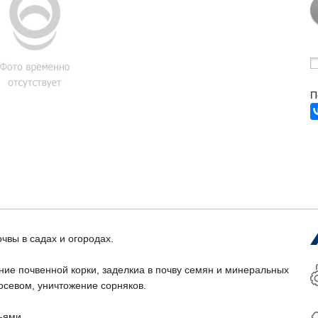
П
чвы в садах и огородах.
ние почвенной корки, заделкиа в почву семян и минеральных
осевом, уничтожение сорняков.
ьями.