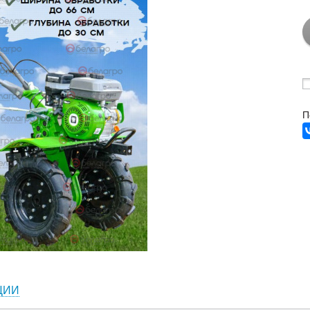
П
ЦИИ