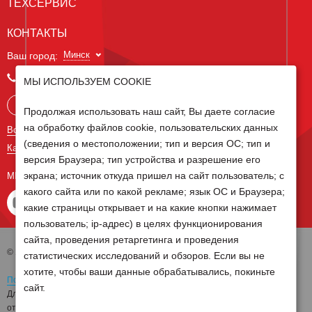
ТЕХСЕРВИС
КОНТАКТЫ
Минск
Ваш город:
+375 29 238 97 34
МЫ ИСПОЛЬЗУЕМ COOKIE
Запросить консультацию
Продолжая использовать наш сайт, Вы даете согласие
на обработку файлов cookie, пользовательских данных
Все контакты
(сведения о местоположении; тип и версия ОС; тип и
Карта сайта
версия Браузера; тип устройства и разрешение его
экрана; источник откуда пришел на сайт пользователь; с
МЫ В СОЦ СЕТЯХ
какого сайта или по какой рекламе; язык ОС и Браузера;
какие страницы открывает и на какие кнопки нажимает
пользователь; ip-адрес) в целях функционирования
сайта, проведения ретаргетинга и проведения
© 2026 Группа компаний Белагро
статистических исследований и обзоров. Если вы не
хотите, чтобы ваши данные обрабатывались, покиньте
Политика обработки персональных данных
сайт.
Для отзыва согласия на обработку персональных данных необходимо
отправить письмо на электронную почту
pd@belagro.by