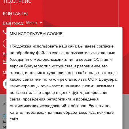
ТЕХСЕРВИС
КОНТАКТЫ
Минск
Ваш город:
+375 29 238 97 34
МЫ ИСПОЛЬЗУЕМ COOKIE
Запросить консультацию
Продолжая использовать наш сайт, Вы даете согласие
на обработку файлов cookie, пользовательских данных
Все контакты
(сведения о местоположении; тип и версия ОС; тип и
Карта сайта
версия Браузера; тип устройства и разрешение его
экрана; источник откуда пришел на сайт пользователь; с
МЫ В СОЦ СЕТЯХ
какого сайта или по какой рекламе; язык ОС и Браузера;
какие страницы открывает и на какие кнопки нажимает
пользователь; ip-адрес) в целях функционирования
сайта, проведения ретаргетинга и проведения
© 2026 Группа компаний Белагро
статистических исследований и обзоров. Если вы не
хотите, чтобы ваши данные обрабатывались, покиньте
Политика обработки персональных данных
сайт.
Для отзыва согласия на обработку персональных данных необходимо
отправить письмо на электронную почту
pd@belagro.by