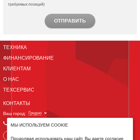
требуемых позиций)
ОТПРАВИТЬ
ТЕХНИКА
ФИНАНСИРОВАНИЕ
КЛИЕНТАМ
О НАС
ТЕХСЕРВИС
КОНТАКТЫ
Гродно
Ваш город:
+375 152 66 36 78
МЫ ИСПОЛЬЗУЕМ COOKIE
Запросить консультацию
Продолжая использовать наш сайт, Вы даете согласие