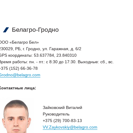
Белагро-Гродно
ООО «Белагро Бел»
230029, РБ, г. Гродно, ул. Гаражная, д. 6/2
GPS координаты: 53.637784, 23.840310
Время работы: пн. - пт.: с 8:30 до 17:30. Выходные: сб., вс.
+375 (152) 66-36-78
Grodno@belagro.com
Контактные лица:
Зайковский Виталий
Руководитель
+375 (29) 700-83-13
VV.Zaykovskiy@belagro.com