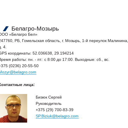
Белагро-Мозырь
ООО «Белагро Бел»
247760, РБ, Гомельская область, г. Мозырь, 1-й переулок Малинина
д. 4.
GPS координаты: 52.036638, 29.194214
Время работы: пн. - пт.: с 8:00 до 17:00. Выходные: сб., вс.
+375 (0236) 20-55-50
Mozyr@belagro.com
Контактные лица:
Бизюк Сергей
Руководитель
+375 (29) 700-83-39
SP.Biziuk
@belagro.com